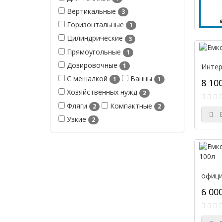
Вертикальные
3
Горизонтальные
1
Цилиндрические
3
Прямоугольные
1
Дозировочные
1
Интер
С мешалкой
Ванны
1
1
8 10
Хозяйственных нужд
2
Фляги
Компактные
2
2
В
Узкие
2
офици
6 00