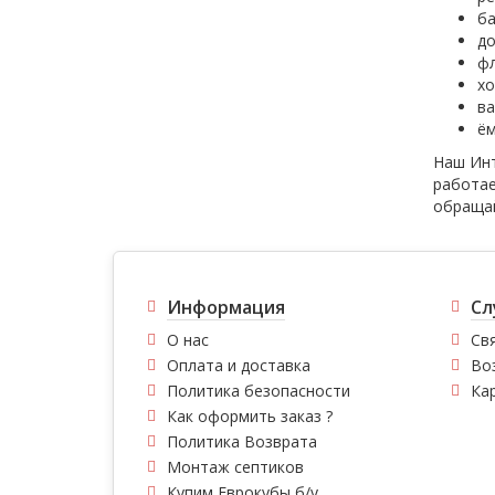
ба
до
ф
хо
ва
ём
Наш Инт
работае
обращай
Информация
Сл
О нас
Свя
Оплата и доставка
Во
Политика безопасности
Ка
Как оформить заказ ?
Политика Возврата
Монтаж септиков
Купим Еврокубы б/у