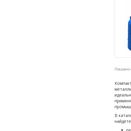
Показано с
Компакт
металли
идеальн
применя
промышл
В катал
найдёте
ре