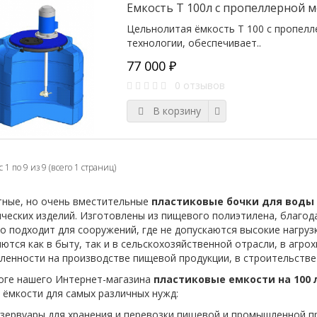
Емкость T 100л c пропеллерной 
Цельнолитая ёмкость T 100 c пропел
технологии, обеспечивает..
77 000 ₽
0 отзывов
В корзину
 1 по 9 из 9 (всего 1 страниц)
ные, но очень вместительные
пластиковые бочки для воды 
ческих изделий. Изготовлены из пищевого полиэтилена, благода
о подходит для сооружений, где не допускаются высокие нагруз
ются как в быту, так и в сельскохозяйственной отрасли, в аг
енности на производстве пищевой продукции, в строительстве 
оге нашего Интернет-магазина
пластиковые емкости на 100 
 ёмкости для самых различных нужд:
зервуары для хранения и перевозки пищевой и промышленной п