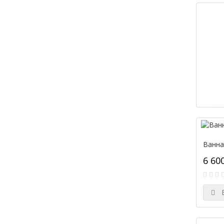
Ванна
6 60
В