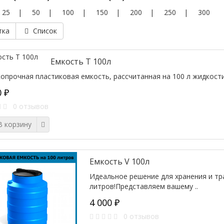
|
25
|
50
|
100
|
150
|
200
|
250
|
300
тка
Список
Емкость T 100л
опрочная пластиковая емкость, рассчитанная на 100 л жидкости,
0 ₽
0 отзывов
 корзину
Емкость V 100л
Идеальное решение для хранения и тр
литров!Представляем вашему ..
4 000 ₽
0 отзывов