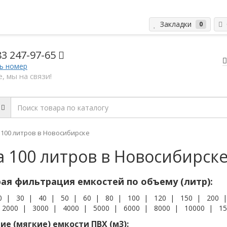
Закладки
С
0
83 2
47-97-65
ь номер
, мы на связи!
100 литров в Новосибирске
а 100 литров в Новосибирск
ая фильтрация емкостей по объему (литр):
0
|
30
|
40
|
50
|
60
|
80
|
100
|
120
|
150
|
200
|
2000
|
3000
|
4000
|
5000
|
6000
|
8000
|
10000
|
15
е (мягкие) емкости ПВХ (м3):