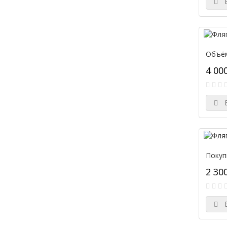
В
Объём
4 00
В
Покуп
2 30
В