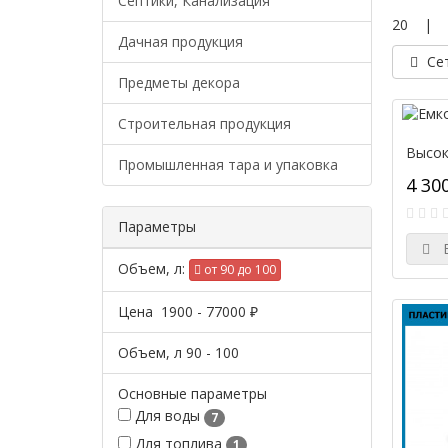
Септики, Канализация
20
Дачная продукция
Се
Предметы декора
Строительная продукция
Высок
Промышленная тара и упаковка
4 30
Параметры
В
Объем, л:
от 90 до 100
Цена
1900
-
77000
₽
Объем, л
90
-
100
Основные параметры
Для воды
7
Для топлива
1