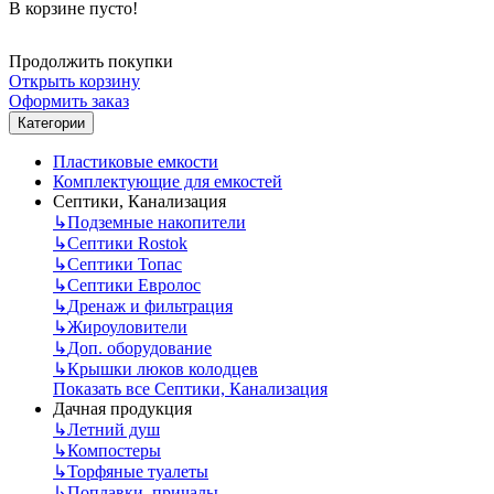
В корзине пусто!
Продолжить покупки
Открыть корзину
Оформить заказ
Категории
Пластиковые емкости
Комплектующие для емкостей
Септики, Канализация
↳
Подземные накопители
↳
Септики Rostok
↳
Септики Топас
↳
Септики Евролос
↳
Дренаж и фильтрация
↳
Жироуловители
↳
Доп. оборудование
↳
Крышки люков колодцев
Показать все Септики, Канализация
Дачная продукция
↳
Летний душ
↳
Компостеры
↳
Торфяные туалеты
↳
Поплавки, причалы