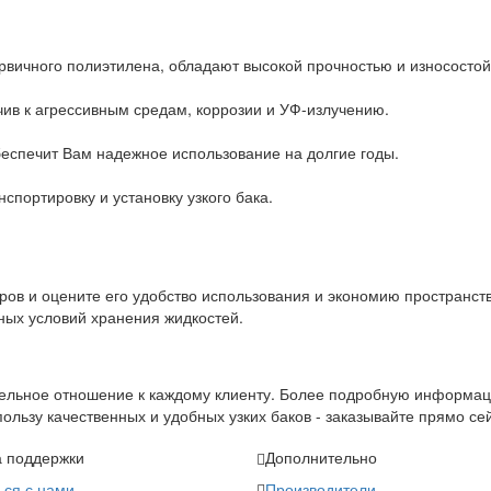
ервичного полиэтилена, обладают высокой прочностью и износостой
чив к агрессивным средам, коррозии и УФ-излучению.
обеспечит Вам надежное использование на долгие годы.
анспортировку и установку узкого бака.
ров и оцените его удобство использования и экономию пространст
ых условий хранения жидкостей.
ательное отношение к каждому клиенту. Более подробную информац
ользу качественных и удобных узких баков - заказывайте прямо се
 поддержки
Дополнительно
ься с нами
Производители