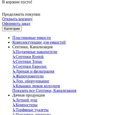
В корзине пусто!
Продолжить покупки
Открыть корзину
Оформить заказ
Категории
Пластиковые емкости
Комплектующие для емкостей
Септики, Канализация
↳
Подземные накопители
↳
Септики Rostok
↳
Септики Топас
↳
Септики Евролос
↳
Дренаж и фильтрация
↳
Жироуловители
↳
Доп. оборудование
↳
Крышки люков колодцев
Показать все Септики, Канализация
Дачная продукция
↳
Летний душ
↳
Компостеры
↳
Торфяные туалеты
↳
Поплавки, причалы