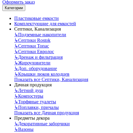
Оформить заказ
Категории
Пластиковые емкости
Комплектующие для емкостей
Септики, Канализация
↳
Подземные накопители
↳
Септики Rostok
↳
Септики Топас
↳
Септики Евролос
↳
Дренаж и фильтрация
↳
Жироуловители
↳
Доп. оборудование
↳
Крышки люков колодцев
Показать все Септики, Канализация
Дачная продукция
↳
Летний душ
↳
Компостеры
↳
Торфяные туалеты
↳
Поплавки, причалы
Показать все Дачная продукция
Предметы декора
↳
Декоративные заборчики
↳
Вазоны