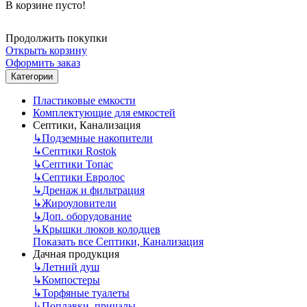
В корзине пусто!
Продолжить покупки
Открыть корзину
Оформить заказ
Категории
Пластиковые емкости
Комплектующие для емкостей
Септики, Канализация
↳
Подземные накопители
↳
Септики Rostok
↳
Септики Топас
↳
Септики Евролос
↳
Дренаж и фильтрация
↳
Жироуловители
↳
Доп. оборудование
↳
Крышки люков колодцев
Показать все Септики, Канализация
Дачная продукция
↳
Летний душ
↳
Компостеры
↳
Торфяные туалеты
↳
Поплавки, причалы