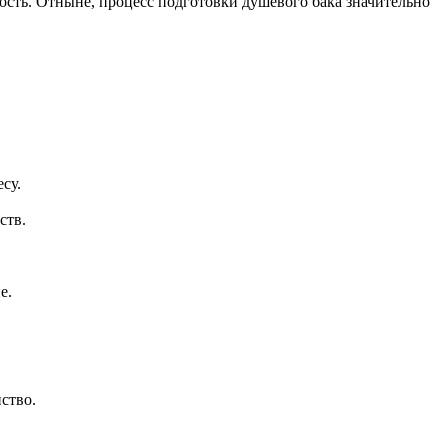
ность. Отныне, процесс подготовки душевого бака значительно
су.
ств.
е.
ство.