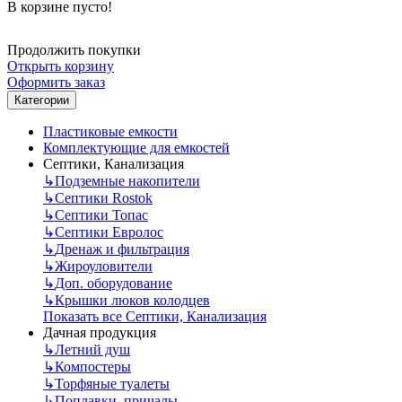
В корзине пусто!
Продолжить покупки
Открыть корзину
Оформить заказ
Категории
Пластиковые емкости
Комплектующие для емкостей
Септики, Канализация
↳
Подземные накопители
↳
Септики Rostok
↳
Септики Топас
↳
Септики Евролос
↳
Дренаж и фильтрация
↳
Жироуловители
↳
Доп. оборудование
↳
Крышки люков колодцев
Показать все Септики, Канализация
Дачная продукция
↳
Летний душ
↳
Компостеры
↳
Торфяные туалеты
↳
Поплавки, причалы